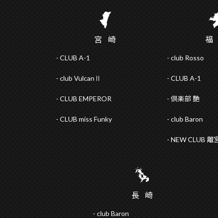
宮
崎
CLUB A-1
club Rosso
club VulcanⅡ
CLUB A-1
CLUB EMPEROR
倶楽部 艶
CLUB miss Funky
club Baron
NEW CLUB 離
長
崎
club Baron