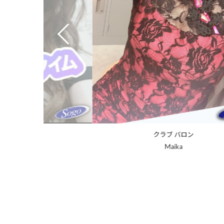
ラブ バロン
クラブ バロン
Maika
広瀬 彩