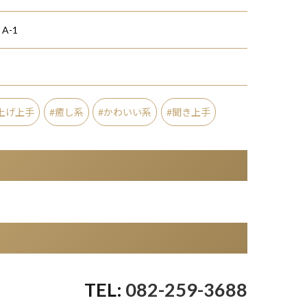
A-1
上げ上手
癒し系
かわいい系
聞き上手
082-259-3688