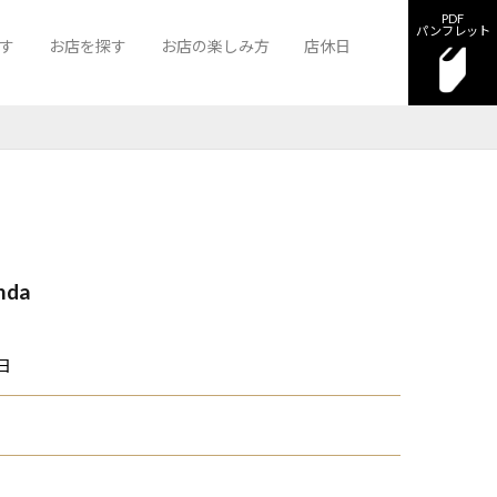
PDF
パンフレット
す
お店を探す
お店の楽しみ方
店休日
ン
 離宮
クラブ A-1広島
クラブ バロン広島
ニュークラブ 離宮
nda
日