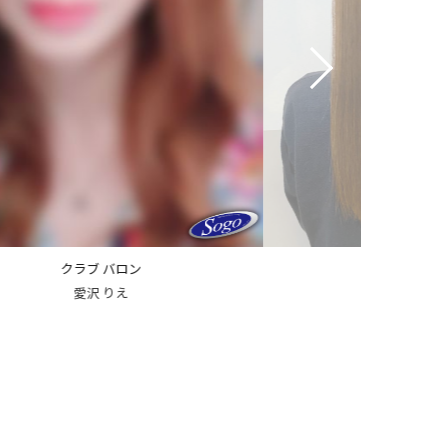
ニュークラブ 離宮
ニュークラブ
七瀬 みさき
大島 え