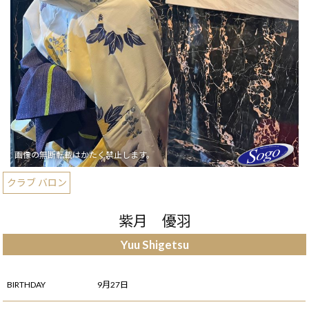
クラブ バロン
紫月 優羽
Yuu Shigetsu
BIRTHDAY
9月27日