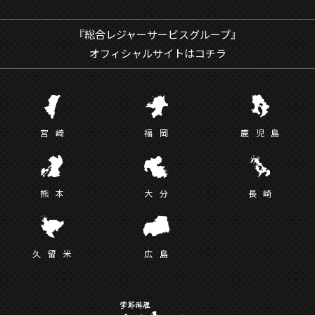
『総合レジャーサービスグループ』
オフィシャルサイトはコチラ
宮
崎
福
岡
鹿児
島
熊
本
大
分
長
崎
久留
米
広
島