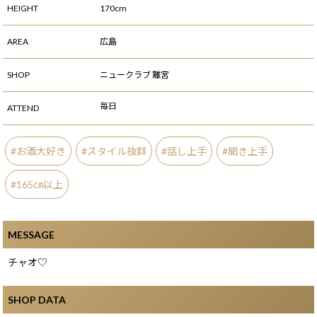
HEIGHT
170cm
AREA
広島
SHOP
ニュークラブ 離宮
毎日
ATTEND
お酒大好き
スタイル抜群
話し上手
聞き上手
165㎝以上
MESSAGE
チャオ♡
SHOP DATA