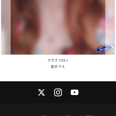
クラブ バロン
愛沢 りえ